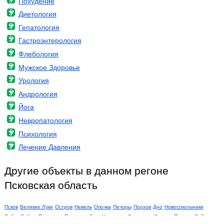
Похудение
Диетология
Гепатология
Гастроэнтерология
Флебология
Мужское Здоровье
Урология
Андрология
Йога
Невропатология
Психология
Лечение Давления
Другие объекты в данном регоне
Псковская область
Псков
Великие Луки
Остров
Невель
Опочка
Печоры
Порхов
Дно
Новосокольники
СебежСебеж
Пыталово
Пустошка
Гдов
Новоржев
Заплюсье
Идрица
Плюсса
Себеж